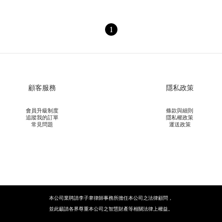
1
顧客服務
隱私政策
會員升級制度
條款與細則
追蹤我的訂單
隱私權政策
常見問題
運送政策
本公司業聘請李子聿律師事務所擔任本公司之法律顧問，
並此籲請各界尊重本公司之智慧財產等相關法律上權益。