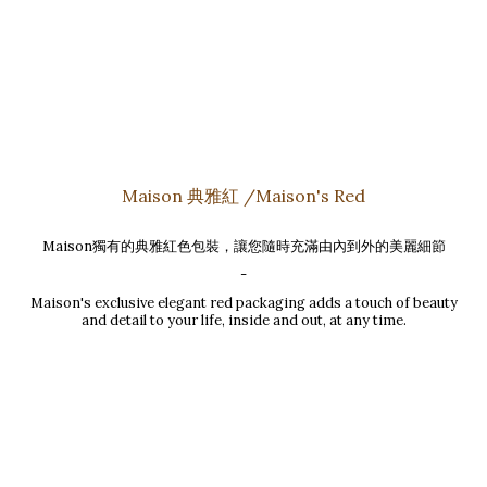
Maison 典雅紅 /Maison's Red
Maison獨有的典雅紅色包裝，讓您隨時充滿由內到外的美麗細節
-
Maison's exclusive elegant red packaging adds a touch of beauty
and detail to your life, inside and out, at any time.