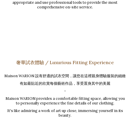
appropriate and use professional tools to provide the most
comprehensive on-site service.
奢華試衣體驗 / Luxurious Fitting Experience
Maison WARION 設有舒適的試衣空間，讓您在這裡親身體驗服裝的細緻
有如最貼近的欣賞每個藝術作品，享受置身其中的美麗
-
Maison WARION provides a comfortable fitting space, allowing you
to personally experience the fine details of our clothing.
It's like admiring a work of art up close, immersing yourself in its
beauty.