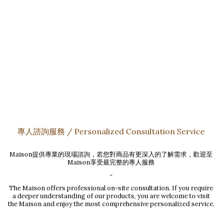
專人諮詢服務 / Personalized Consultation Service
Maison提供專業的現場諮詢，若您對商品有更深入的了解需求，歡迎至
Maison享受最完整的專人服務
-
The Maison offers professional on-site consultation. If you require
a deeper understanding of our products, you are welcome to visit
the Maison and enjoy the most comprehensive personalized service.